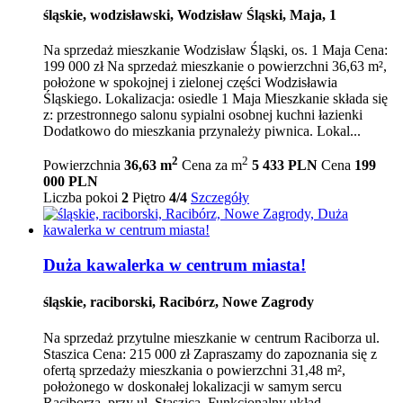
śląskie, wodzisławski, Wodzisław Śląski, Maja, 1
Na sprzedaż mieszkanie Wodzisław Śląski, os. 1 Maja Cena:
199 000 zł Na sprzedaż mieszkanie o powierzchni 36,63 m²,
położone w spokojnej i zielonej części Wodzisławia
Śląskiego. Lokalizacja: osiedle 1 Maja Mieszkanie składa się
z: przestronnego salonu sypialni osobnej kuchni łazienki
Dodatkowo do mieszkania przynależy piwnica. Lokal...
2
2
Powierzchnia
36,63 m
Cena za m
5 433 PLN
Cena
199
000 PLN
Liczba pokoi
2
Piętro
4/4
Szczegóły
Duża kawalerka w centrum miasta!
śląskie, raciborski, Racibórz, Nowe Zagrody
Na sprzedaż przytulne mieszkanie w centrum Raciborza ul.
Staszica Cena: 215 000 zł Zapraszamy do zapoznania się z
ofertą sprzedaży mieszkania o powierzchni 31,48 m²,
położonego w doskonałej lokalizacji w samym sercu
Raciborza, przy ul. Staszica. Funkcjonalny układ