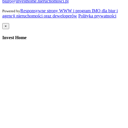
biuro@investhome.nieruchomosci.pl
Responsywne strony WWW i program IMO dla biur i
Powered by
agencji nieruchomości oraz deweloperów
Polityka prywatności
×
Invest Home