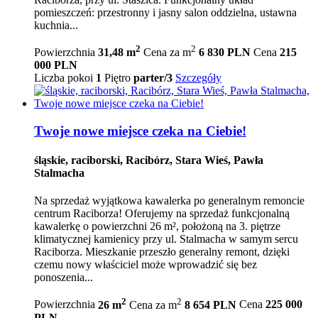
pomieszczeń: przestronny i jasny salon oddzielna, ustawna
kuchnia...
2
2
Powierzchnia
31,48 m
Cena za m
6 830 PLN
Cena
215
000 PLN
Liczba pokoi
1
Piętro
parter/3
Szczegóły
Twoje nowe miejsce czeka na Ciebie!
śląskie, raciborski, Racibórz, Stara Wieś, Pawła
Stalmacha
Na sprzedaż wyjątkowa kawalerka po generalnym remoncie
centrum Raciborza! Oferujemy na sprzedaż funkcjonalną
kawalerkę o powierzchni 26 m², położoną na 3. piętrze
klimatycznej kamienicy przy ul. Stalmacha w samym sercu
Raciborza. Mieszkanie przeszło generalny remont, dzięki
czemu nowy właściciel może wprowadzić się bez
ponoszenia...
2
2
Powierzchnia
26 m
Cena za m
8 654 PLN
Cena
225 000
PLN