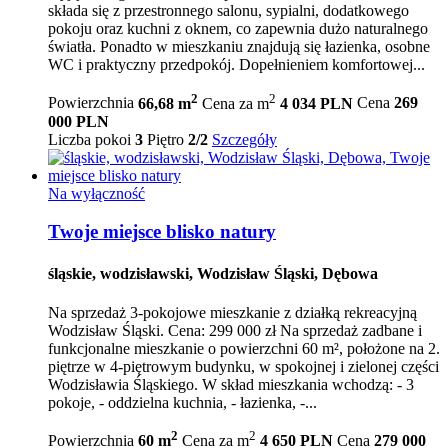
składa się z przestronnego salonu, sypialni, dodatkowego
pokoju oraz kuchni z oknem, co zapewnia dużo naturalnego
światła. Ponadto w mieszkaniu znajdują się łazienka, osobne
WC i praktyczny przedpokój. Dopełnieniem komfortowej...
2
2
Powierzchnia
66,68 m
Cena za m
4 034 PLN
Cena
269
000 PLN
Liczba pokoi
3
Piętro
2/2
Szczegóły
Na wyłączność
Twoje miejsce blisko natury
śląskie, wodzisławski, Wodzisław Śląski, Dębowa
Na sprzedaż 3-pokojowe mieszkanie z działką rekreacyjną
Wodzisław Śląski. Cena: 299 000 zł Na sprzedaż zadbane i
funkcjonalne mieszkanie o powierzchni 60 m², położone na 2.
piętrze w 4-piętrowym budynku, w spokojnej i zielonej części
Wodzisławia Śląskiego. W skład mieszkania wchodzą: - 3
pokoje, - oddzielna kuchnia, - łazienka, -...
2
2
Powierzchnia
60 m
Cena za m
4 650 PLN
Cena
279 000