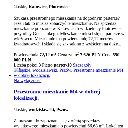
śląskie, Katowice, Piotrowice
Szukasz przestronnego mieszkania na dogodnym parterze?
Jeżeli tak to musisz zobaczyć te mieszkanie. Na sprzedaż
mieszkanie położone w Katowicach w dzielnicy Piotrowice
przy ulicy Gen. Jankego. Mieszkanie mieści się na parterze w
wieżowcu. Mieszkanie ma powierzchnię 72,12 metrów
kwadratowych i składa się z: - salonu z wyjściem na duży...
2
2
Powierzchnia
72,12 m
Cena za m
7 626 PLN
Cena
550
000 PLN
Liczba pokoi
3
Piętro
parter/10
Szczegóły
Na wyłączność
Przestronne mieszkanie M4 w dobrej
lokalizacji.
śląskie, wodzisławski, Pszów
Zapraszam do zapoznania się z ofertą sprzedaży
wyjątkowego mieszkania o powierzchni 66,68 m². Lokal ten