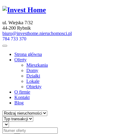
ul. Wiejska 7/32
44-200 Rybnik
biuro@investhome.nieruchomosci.pl
784 733 370
Strona główna
Oferty
Mieszkania
Domy
Działki
Lokale
Obiekty
O firmie
Kontakt
Blog